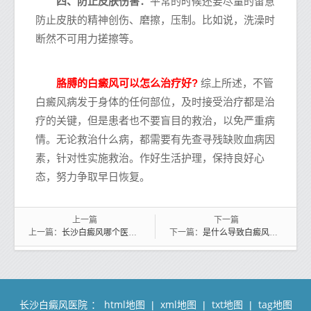
四、防止皮肤伤害：
平常的时候还要尽量的留意
防止皮肤的精神创伤、磨擦，压制。比如说，洗澡时
断然不可用力搓擦等。
胳膊的白癜风可以怎么治疗好?
综上所述，不管
白癜风病发于身体的任何部位，及时接受治疗都是治
疗的关键，但是患者也不要盲目的救治，以免严重病
情。无论救治什么病，都需要有先查寻残缺败血病因
素，针对性实施救治。作好生活护理，保持良好心
态，努力争取早日恢复。
上一篇
下一篇
长沙白癜风哪个医院治疗专业 治白癜风用药
是什么导致白癜风难以治疗呢
上一篇：
下一篇：
长沙白癜风医院
html地图
xml地图
txt地图
tag地图
：
|
|
|